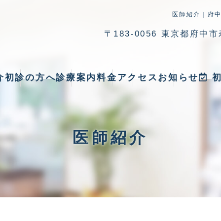
医師紹介｜府
〒183-0056
東京都府中市寿
介
初診の方へ
診療案内
料金
アクセス
お知らせ
初
医師紹介