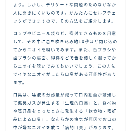
ょう。しかし、デリケートな問題のためなかなか
人に聞きにくいものです。かんたんにセルフチェ
ックができますので、その方法をご紹介します。
コップやビニール袋など、密封できるものを用意
して、その中に息を吹き込み約10秒ほど閉じ込め
てからニオイを嗅いでみます。また、舌ブラシや
歯ブラシの裏面、綿棒などで舌を優しく擦ってか
らニオイを嗅いでみてもいいでしょう。この方法
でイヤなニオイがしたら口臭がある可能性があり
ます。
口臭は、唾液の分泌量が減って口内細菌が繁殖し
て悪臭ガスが発生する「生理的口臭」と、食べ物
や嗜好品をとったときに発生する「飲食物・嗜好
品による口臭」、なんらかの病気が原因でお口の
中が嫌なニオイを放つ「病的口臭」があります。