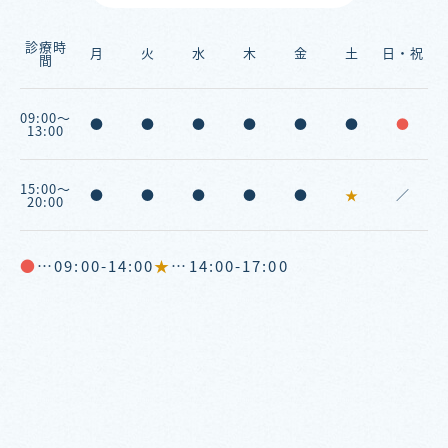
診療時
月
火
水
木
金
土
日・祝
間
09:00～
●
●
●
●
●
●
●
13:00
15:00～
●
●
●
●
●
★
／
20:00
●
…09:00-14:00
★
…14:00-17:00