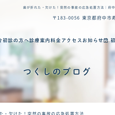
歯が折れた・欠けた！突然の事故の応急処置方法｜府
〒183-0056
東京都府中市寿
介
初診の方へ
診療案内
料金
アクセス
お知らせ
初
つくしのブログ
た・欠けた！突然の事故の応急処置方法